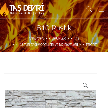
810 Rustik
ANASAYFA
ÜRÜNLER
TAŞ
KÜLTÜR TAŞI MODELLERI VE M2 FIYATLARI
PROFIT